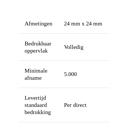
Afmetingen
24 mm x 24 mm
Home
Munten
Bedrukbaar
Bandjes
Volledig
oppervlak
Tyvek
Solutions
Laserband
Sealstations
Over
Minimale
5.000
afname
Vinyl
Pin terminals huren
Contact
Supraband / NG520
Muntenautomaten
Bestel
Levertijd
Textiel
standaard
Per direct
RFID
bedrukking