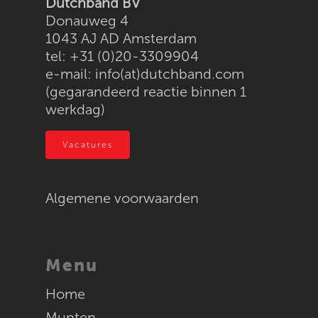
Dutchband BV
Donauweg 4
Supraband / NG520
Muntenautomaten
Bestel
1043 AJ AD Amsterdam
Textiel
tel: +31 (0)20-3309904
e-mail:
info(at)dutchband.com
RFID
(gegarandeerd reactie binnen 1
werkdag)
Vacatures
Algemene voorwaarden
Menu
Home
Munten