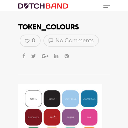
TOKEN_COLOURS
0
No Comments
Hit enter to search or ESC to close